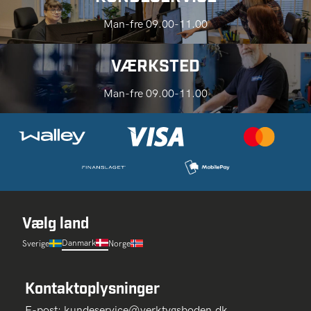
Man-fre 09.00-11.00
VÆRKSTED
Man-fre 09.00-11.00
Vælg land
Danmark
Sverige
Norge
Kontaktoplysninger
E-post:
kundeservice@verktygsboden.dk