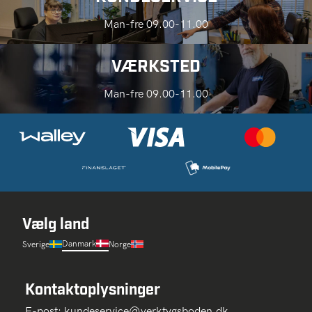
Man-fre 09.00-11.00
VÆRKSTED
Man-fre 09.00-11.00
Vælg land
Danmark
Sverige
Norge
Kontaktoplysninger
E-post:
kundeservice@verktygsboden.dk