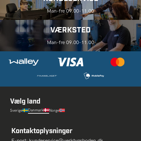
Man-fre 09.00-11.00
VÆRKSTED
Man-fre 09.00-11.00
Vælg land
Danmark
Sverige
Norge
Kontaktoplysninger
E-post:
kundeservice@verktygsboden.dk