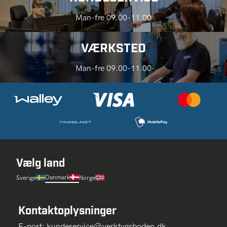
Man-fre 09.00-11.00
VÆRKSTED
Man-fre 09.00-11.00
Vælg land
Danmark
Sverige
Norge
Kontaktoplysninger
E-post:
kundeservice@verktygsboden.dk