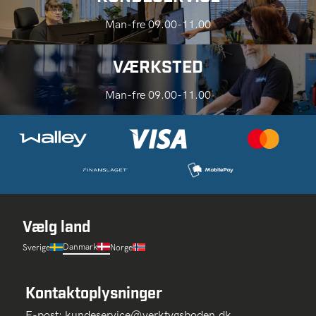
Man-fre 09.00-11.00
VÆRKSTED
Man-fre 09.00-11.00
Vælg land
Danmark
Sverige
Norge
Kontaktoplysninger
E-post:
kundeservice@verktygsboden.dk