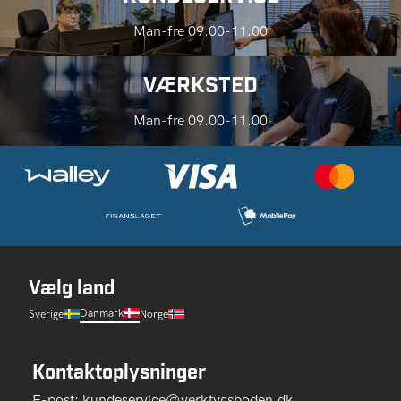
Man-fre 09.00-11.00
VÆRKSTED
Man-fre 09.00-11.00
Vælg land
Danmark
Sverige
Norge
Kontaktoplysninger
E-post:
kundeservice@verktygsboden.dk