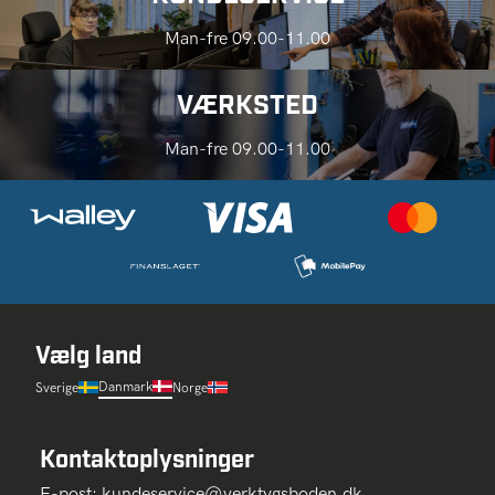
Man-fre 09.00-11.00
VÆRKSTED
Man-fre 09.00-11.00
Vælg land
Danmark
Sverige
Norge
Kontaktoplysninger
E-post:
kundeservice@verktygsboden.dk