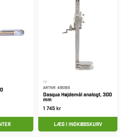
(1)
ARTNR:
495189
30
Dasqua Højdemål analogt, 300
mm
1 745 kr
NTER
LÆG I INDKØBSKURV