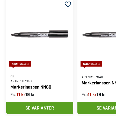
(1)
ARTNR:
67940
ARTNR:
67943
Markeringspen N
Markeringspen NN60
Fra
11 kr
19 kr
Fra
11 kr
19 kr
SE VARIANTER
SE VARIA