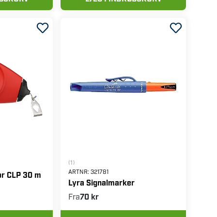
(1)
ARTNR:
321781
or CLP 30 m
Lyra Signalmarker
Fra
70 kr