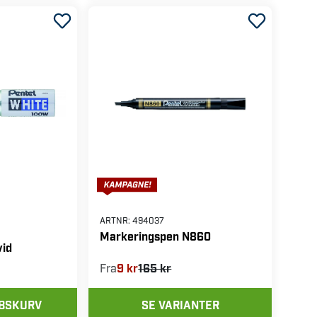
ARTNR:
494037
Markeringspen N860
vid
Fra
9 kr
165 kr
ØBSKURV
SE VARIANTER