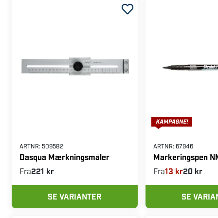
ARTNR:
509582
ARTNR:
67946
Dasqua Mærkningsmåler
Markeringspen 
Fra
221 kr
Fra
13 kr
20 kr
SE VARIANTER
SE VARIA