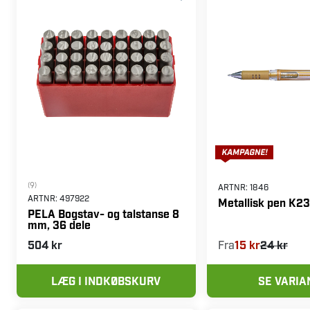
(9)
ARTNR:
1846
ARTNR:
497922
Metallisk pen K2
PELA Bogstav- og talstanse 8
mm, 36 dele
504 kr
Fra
15 kr
24 kr
LÆG I INDKØBSKURV
SE VARIA