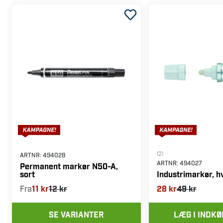
(2)
ARTNR:
494028
ARTNR:
494027
Permanent markør N50-A,
sort
Industrimarkør, h
Fra
11 kr
12 kr
28 kr
49 kr
SE VARIANTER
LÆG I INDK