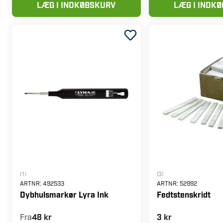
LÆG I INDKØBSKURV
LÆG I INDK
(1)
(3)
ARTNR:
492533
ARTNR:
52992
Dybhulsmarkør Lyra Ink
Fedtstenskridt
Fra
48 kr
3 kr