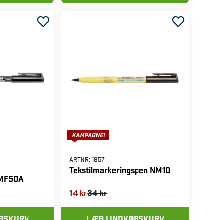
ARTNR:
1857
Tekstilmarkeringspen NM10
NMF50A
14 kr
34 kr
ØBSKURV
LÆG I INDKØBSKURV