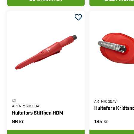
(2)
ARTNR:
32791
ARTNR:
509004
Hultafors Kridtsn
Hultafors Stiftpen HDM
96 kr
195 kr