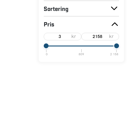
Sortering
Pris
kr
kr
0
809
2 158