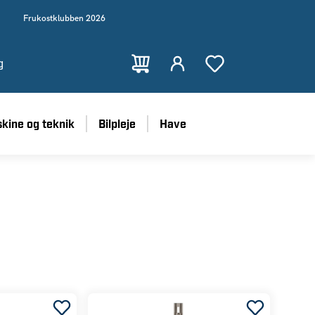
Frukostklubben 2026
g
kine og teknik
Bilpleje
Have