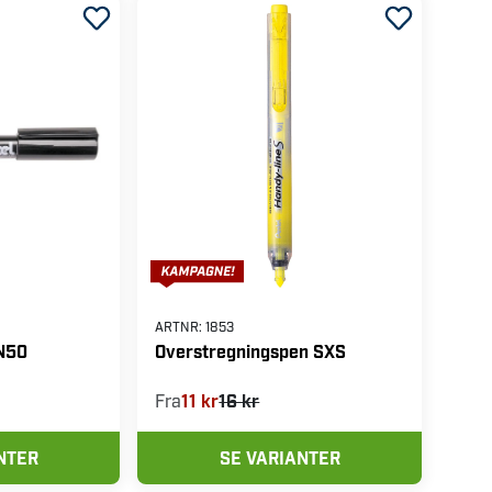
ARTNR:
1853
N50
Overstregningspen SXS
Fra
11 kr
16 kr
NTER
SE VARIANTER