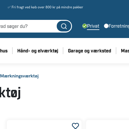
✅ Fri fragt ved køb over 800 kr på mindre pakker
Privat
Forretnin
 hus
Hånd- og elværktøj
Garage og værksted
Mas
Mærkningsværktøj
tøj