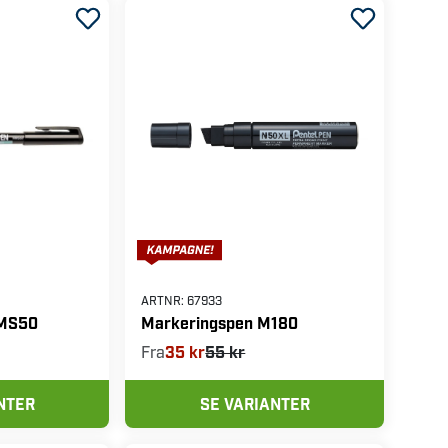
ARTNR:
67933
NMS50
Markeringspen M180
Fra
35 kr
55 kr
NTER
SE VARIANTER