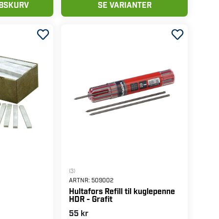
ØBSKURV
SE VARIANTER
(3)
ARTNR:
509002
Hultafors Refill til kuglepenne
HDR - Grafit
55 kr