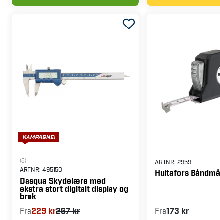
(5)
ARTNR:
2959
ARTNR:
495150
Hultafors Båndmål
Dasqua Skydelære med
ekstra stort digitalt display og
brøk
Fra
229 kr
267 kr
Fra
173 kr