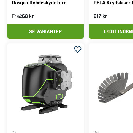
Dasqua Dybdeskydelære
PELA Krydslaser 
Fra
268 kr
617 kr
SE VARIANTER
LÆG I INDK
(1)
(10)