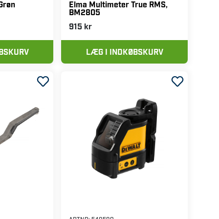
Grøn
Elma Multimeter True RMS,
BM2805
915 kr
ØBSKURV
LÆG I INDKØBSKURV
ARTNR:
548580