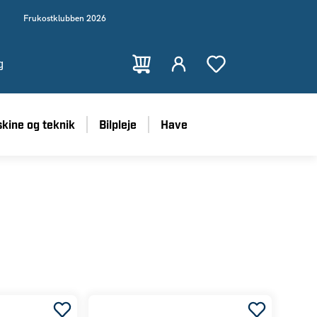
Frukostklubben 2026
g
kine og teknik
Bilpleje
Have