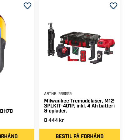
ARTNR:
566555
Milwaukee Tremodelaser, M12
3PLKIT-401P, inkl. 4 Ah batteri
& oplader.
, DH70
8 444 kr
FORHÅND
BESTIL PÅ FORHÅND