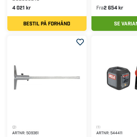
4 021 kr
Fra
2 654 kr
BESTIL PÅ FORHÅND
SE VARIA
(2)
(1)
ARTNR:
509361
ARTNR:
544411