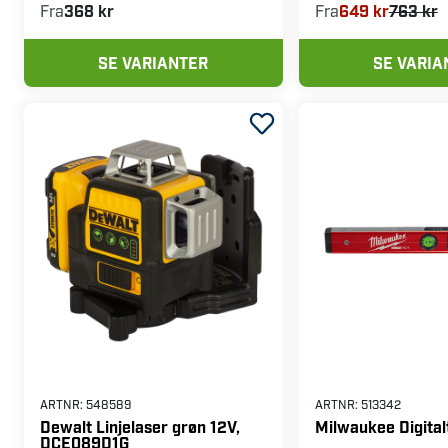
Fra
368 kr
Fra
649 kr
763 kr
SE VARIANTER
SE VARIA
ARTNR:
548589
ARTNR:
513342
Dewalt Linjelaser grøn 12V,
Milwaukee Digital
DCE089D1G