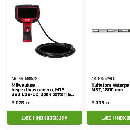
ARTNR:
566572
ARTNR:
52865
Milwaukee
Hultafors Vaterp
Inspektionskamera, M12
MST, 1800 mm
360IC32-0C, uden batteri &
oplader
2 076 kr
2 033 kr
LÆG I INDKØBSKURV
LÆG I INDK