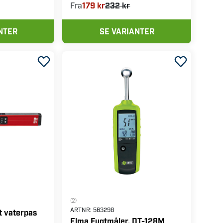
Fra
179 kr
232 kr
NTER
SE VARIANTER
(2)
ARTNR:
563298
t vaterpas
Elma Fugtmåler, DT-128M