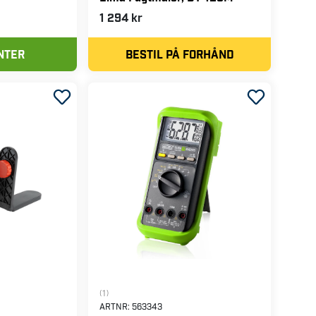
1 294 kr
NTER
BESTIL PÅ FORHÅND
(1)
ARTNR:
563343