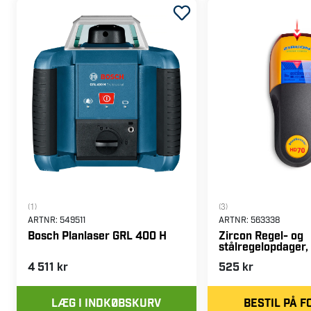
(1)
(3)
ARTNR:
549511
ARTNR:
563338
Bosch Planlaser GRL 400 H
Zircon Regel- og
stålregelopdager
4 511 kr
525 kr
LÆG I INDKØBSKURV
BESTIL PÅ 