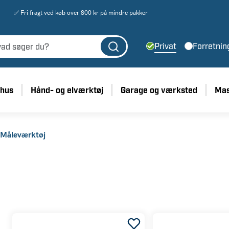
✅ Fri fragt ved køb over 800 kr på mindre pakker
Privat
Forretnin
 hus
Hånd- og elværktøj
Garage og værksted
Mas
Måleværktøj