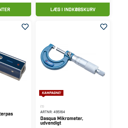
NTER
LÆG I INDKØBSKURV
(1)
ARTNR:
495164
terpas
Dasqua Mikrometer,
udvendigt