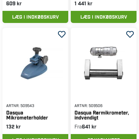
609 kr
1 441 kr
LÆG I INDKØBSKURV
LÆG I INDKØBSKURV
ARTNR:
509543
ARTNR:
509506
Dasqua
Dasqua Rørmikrometer,
Mikrometerholder
indvendigt
132 kr
Fra
641 kr