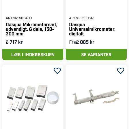
ARTNR:
509499
ARTNR:
509517
Dasqua Mikrometersæt,
Dasqua
udvendigt, 6 dele, 150-
Universalmikrometer,
300 mm
digitalt
2 717 kr
Fra
2 085 kr
LÆG I INDKØBSKURV
SE VARIANTER