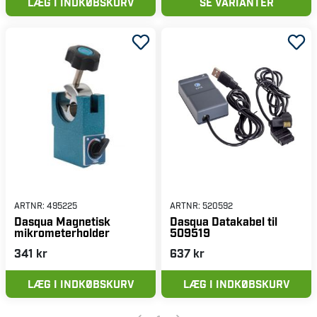
LÆG I INDKØBSKURV
SE VARIANTER
ARTNR:
495225
ARTNR:
520592
Dasqua Magnetisk
Dasqua Datakabel til
mikrometerholder
509519
341 kr
637 kr
LÆG I INDKØBSKURV
LÆG I INDKØBSKURV