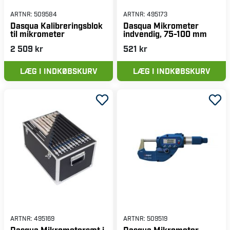
ARTNR:
509584
ARTNR:
495173
Dasqua Kalibreringsblok
Dasqua Mikrometer
til mikrometer
indvendig, 75-100 mm
2 509 kr
521 kr
LÆG I INDKØBSKURV
LÆG I INDKØBSKURV
ARTNR:
495169
ARTNR:
509519
Dasqua Mikrometersæt i
Dasqua Mikrometer