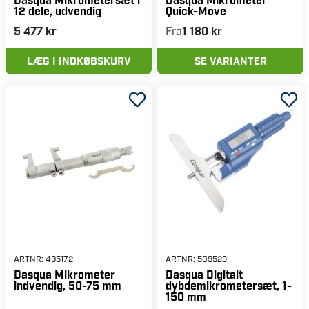
12 dele, udvendig
Quick-Move
5 477 kr
Fra
1 180 kr
LÆG I INDKØBSKURV
SE VARIANTER
ARTNR:
495172
ARTNR:
509523
Dasqua Mikrometer
Dasqua Digitalt
indvendig, 50-75 mm
dybdemikrometersæt, 1-
150 mm