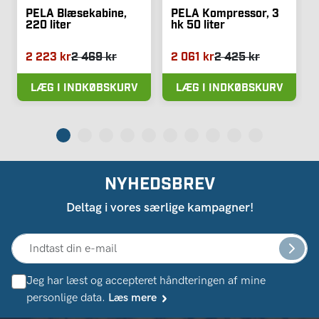
PELA Blæsekabine,
PELA Kompressor, 3
220 liter
hk 50 liter
2 223 kr
2 469 kr
2 061 kr
2 425 kr
LÆG I INDKØBSKURV
LÆG I INDKØBSKURV
NYHEDSBREV
Deltag i vores særlige kampagner!
Jeg har læst og accepteret håndteringen af ​​mine
personlige data.
Læs mere