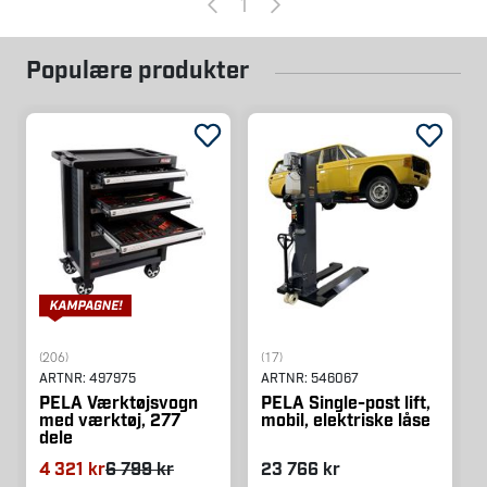
1
Populære produkter
(206)
(17)
ARTNR:
497975
ARTNR:
546067
PELA Værktøjsvogn
PELA Single-post lift,
med værktøj, 277
mobil, elektriske låse
dele
4 321 kr
6 799 kr
23 766 kr