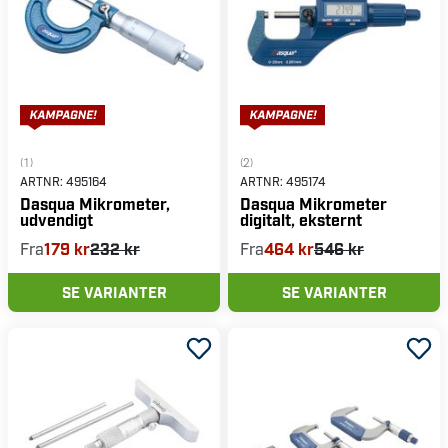
(1)
(2)
ARTNR:
495164
ARTNR:
495174
Dasqua Mikrometer,
Dasqua Mikrometer
udvendigt
digitalt, eksternt
Fra
179 kr
232 kr
Fra
464 kr
546 kr
SE VARIANTER
SE VARIANTER