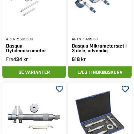
ARTNR:
509500
ARTNR:
495168
Dasqua
Dasqua Mikrometersæt i
Dybdemikrometer
3 dele, udvendig
Fra
434 kr
618 kr
SE VARIANTER
LÆG I INDKØBSKURV