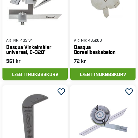
ARTNR:
495194
ARTNR:
495200
Dasqua Vinkelmåler
Dasqua
universal, 0-320°
Boreslibeskabelon
561 kr
72 kr
LÆG I INDKØBSKURV
LÆG I INDKØBSKURV