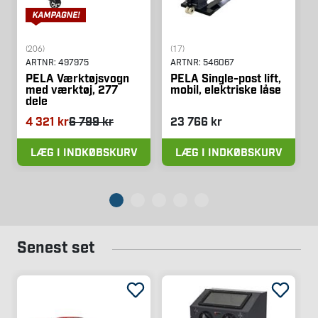
(206)
(17)
ARTNR:
497975
ARTNR:
546067
PELA Værktøjsvogn
PELA Single-post lift,
med værktøj, 277
mobil, elektriske låse
dele
4 321 kr
6 799 kr
23 766 kr
LÆG I INDKØBSKURV
LÆG I INDKØBSKURV
Senest set