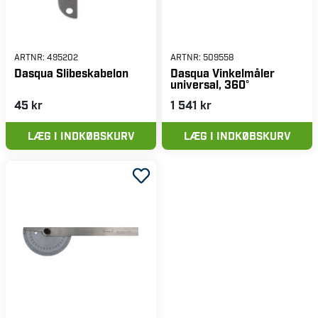
ARTNR:
495202
ARTNR:
509558
Dasqua Slibeskabelon
Dasqua Vinkelmåler
universal, 360°
45 kr
1 541 kr
LÆG I INDKØBSKURV
LÆG I INDKØBSKURV