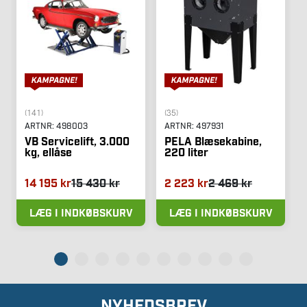
(141)
(35)
ARTNR:
498003
ARTNR:
497931
VB Servicelift, 3.000
PELA Blæsekabine,
kg, ellåse
220 liter
14 195 kr
15 430 kr
2 223 kr
2 469 kr
LÆG I INDKØBSKURV
LÆG I INDKØBSKURV
NYHEDSBREV