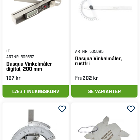
(1)
ARTNR:
505085
ARTNR:
509557
Dasqua Vinkelmåler,
rustfri
Dasqua Vinkelmåler
digital, 200 mm
167 kr
Fra
202 kr
LÆG I INDKØBSKURV
SE VARIANTER