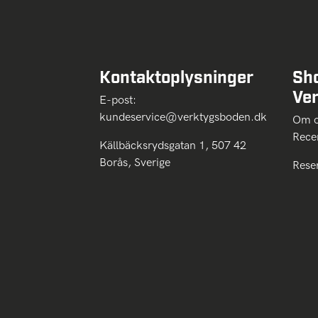
Kontaktoplysninger
Sh
Ve
E-post:
kundeservice@verktygsboden.dk
Om
Rece
Källbäcksrydsgatan 1, 507 42
Borås, Sverige
Rese