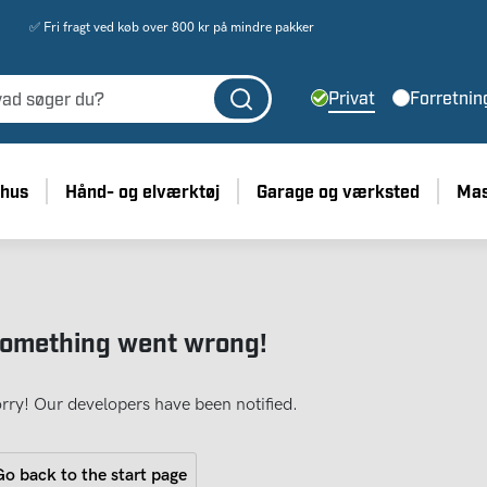
✅ Fri fragt ved køb over 800 kr på mindre pakker
Privat
Forretnin
 hus
Hånd- og elværktøj
Garage og værksted
Mas
omething went wrong!
rry! Our developers have been notified.
o back to the start page