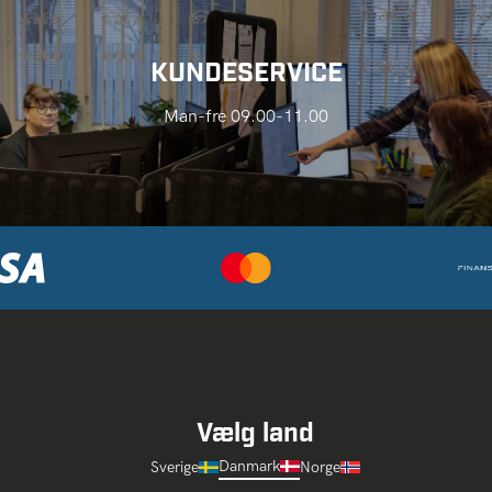
KUNDESERVICE
Man-fre 09.00-11.00
Vælg land
Danmark
Sverige
Norge