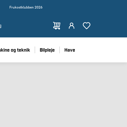
Frukostklubben 2026
g
kine og teknik
Bilpleje
Have