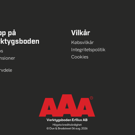
op på
Vilkår
rktygsboden
Købsvilkår
Integritetspolitik
 os
Cookies
nsioner
rvdele