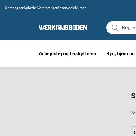
Kampagner
Nyheder
Varemærker
Reservdele
Kurser
Arbejdstøj og beskyttelse
Byg, hjem og
S
So
G