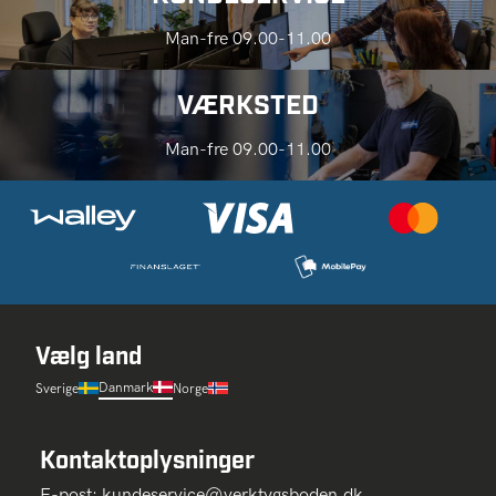
Man-fre 09.00-11.00
VÆRKSTED
Man-fre 09.00-11.00
Vælg land
Danmark
Sverige
Norge
Kontaktoplysninger
E-post:
kundeservice@verktygsboden.dk