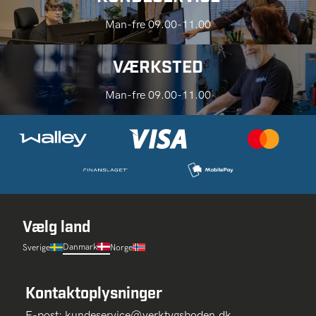
Man-fre 09.00-11.00
VÆRKSTED
Man-fre 09.00-11.00
Vælg land
Danmark
Sverige
Norge
Kontaktoplysninger
E-post:
kundeservice@verktygsboden.dk