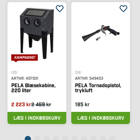
(35)
(24)
ARTNR:
497931
ARTNR:
549453
PELA Blæsekabine,
PELA Tornadopistol,
220 liter
trykluft
2 223 kr
2 469 kr
185 kr
LÆG I INDKØBSKURV
LÆG I INDKØBSKURV