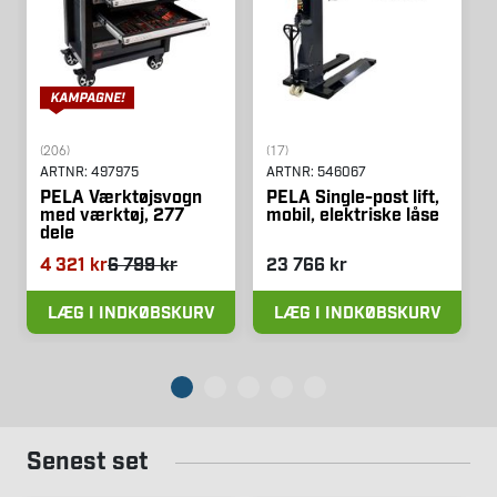
(206)
(17)
ARTNR:
497975
ARTNR:
546067
PELA Værktøjsvogn
PELA Single-post lift,
med værktøj, 277
mobil, elektriske låse
dele
4 321 kr
6 799 kr
23 766 kr
LÆG I INDKØBSKURV
LÆG I INDKØBSKURV
Senest set