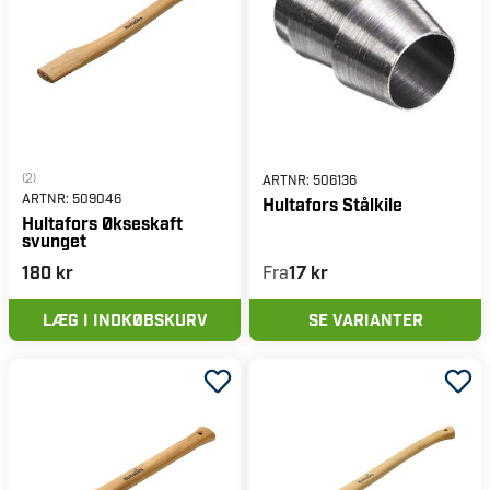
(2)
ARTNR:
506136
ARTNR:
509046
Hultafors Stålkile
Hultafors Økseskaft
svunget
180 kr
Fra
17 kr
LÆG I INDKØBSKURV
SE VARIANTER