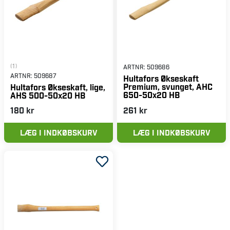
(1)
ARTNR:
509686
ARTNR:
509687
Hultafors Økseskaft
Premium, svunget, AHC
Hultafors Økseskaft, lige,
650-50x20 HB
AHS 500-50x20 HB
180 kr
261 kr
LÆG I INDKØBSKURV
LÆG I INDKØBSKURV