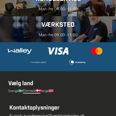
Man-fre 09.00-11.00
VÆRKSTED
Man-fre 09.00-11.00
Vælg land
Danmark
Sverige
Norge
Kontaktoplysninger
E-post:
kundeservice@verktygsboden.dk