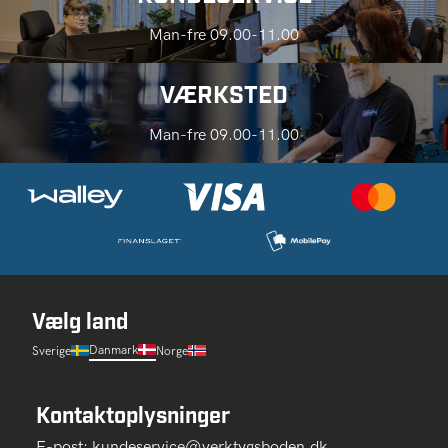
Man-fre 09.00-11.00
VÆRKSTED
Man-fre 09.00-11.00
Vælg land
Danmark
Sverige
Norge
Kontaktoplysninger
E-post:
kundeservice@verktygsboden.dk