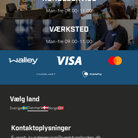
Man-fre 09.00-11.00
VÆRKSTED
Man-fre 09.00-11.00
Vælg land
Danmark
Sverige
Norge
Kontaktoplysninger
E-post:
kundeservice@verktygsboden.dk