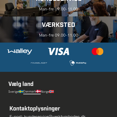
Man-fre 09.00-11.00
VÆRKSTED
Man-fre 09.00-11.00
Vælg land
Danmark
Sverige
Norge
Kontaktoplysninger
E-post:
kundeservice@verktygsboden.dk