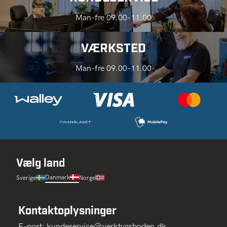
Man-fre 09.00-11.00
VÆRKSTED
Man-fre 09.00-11.00
Vælg land
Danmark
Sverige
Norge
Kontaktoplysninger
E-post:
kundeservice@verktygsboden.dk