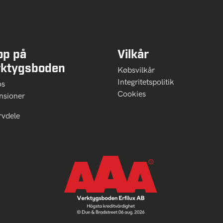
op på
Vilkår
rktygsboden
Købsvilkår
Integritetspolitik
 os
Cookies
nsioner
rvdele