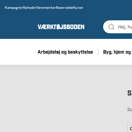
Kampagner
Nyheder
Varemærker
Reservdele
Kurser
Arbejdstøj og beskyttelse
Byg, hjem og
S
So
G