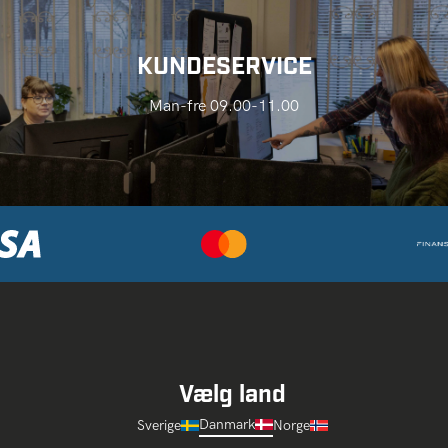
KUNDESERVICE
Man-fre 09.00-11.00
Vælg land
Danmark
Sverige
Norge