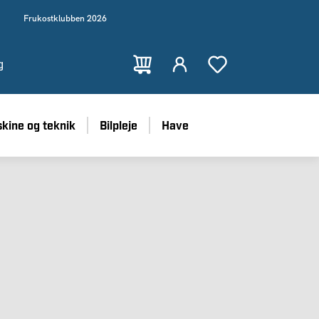
Frukostklubben 2026
g
kine og teknik
Bilpleje
Have