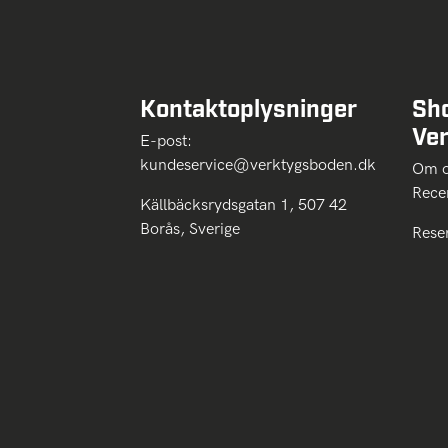
Kontaktoplysninger
Sh
Ve
E-post:
kundeservice@verktygsboden.dk
Om
Rece
Källbäcksrydsgatan 1, 507 42
Borås, Sverige
Rese