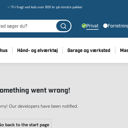
✅ Fri fragt ved køb over 800 kr på mindre pakker
Privat
Forretnin
 hus
Hånd- og elværktøj
Garage og værksted
Mas
omething went wrong!
rry! Our developers have been notified.
o back to the start page