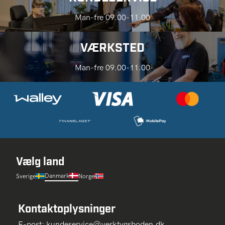
Man-fre 09.00-11.00
VÆRKSTED
Man-fre 09.00-11.00
Vælg land
Danmark
Sverige
Norge
Kontaktoplysninger
E-post:
kundeservice@verktygsboden.dk