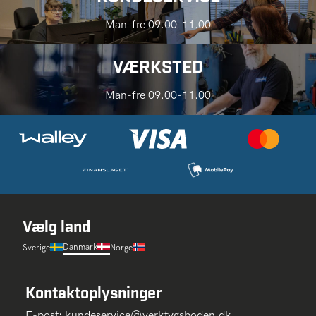
Man-fre 09.00-11.00
VÆRKSTED
Man-fre 09.00-11.00
Vælg land
Danmark
Sverige
Norge
Kontaktoplysninger
E-post:
kundeservice@verktygsboden.dk