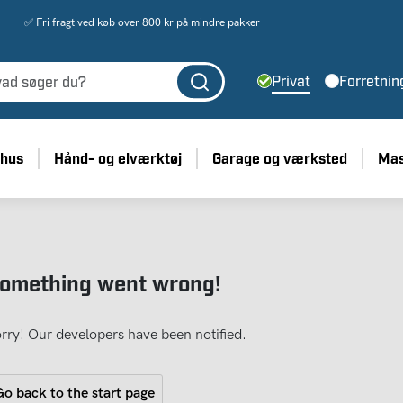
✅ Fri fragt ved køb over 800 kr på mindre pakker
Privat
Forretnin
 hus
Hånd- og elværktøj
Garage og værksted
Mas
omething went wrong!
rry! Our developers have been notified.
o back to the start page