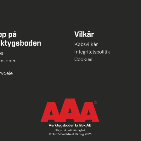
op på
Vilkår
rktygsboden
Købsvilkår
Integritetspolitik
 os
Cookies
nsioner
rvdele