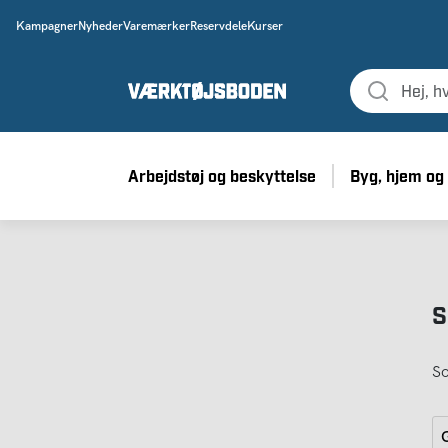
Kampagner
Nyheder
Varemærker
Reservdele
Kurser
Arbejdstøj og beskyttelse
Byg, hjem og
S
So
G