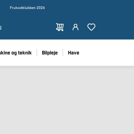
Frukostklubben 2026
g
kine og teknik
Bilpleje
Have