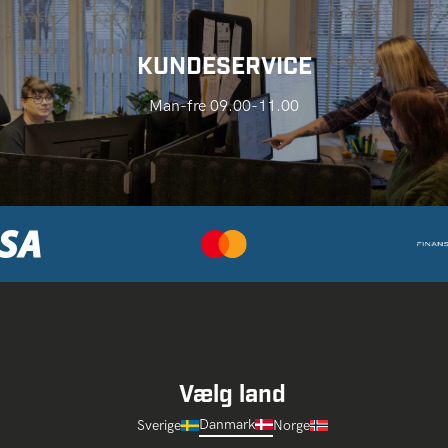
KUNDESERVICE
Man-fre 09.00-11.00
Vælg land
Danmark
Sverige
Norge