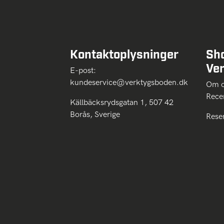
Kontaktoplysninger
Sh
Ve
E-post:
kundeservice@verktygsboden.dk
Om
Rece
Källbäcksrydsgatan 1, 507 42
Borås, Sverige
Rese