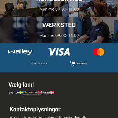
Man-fre 09.00-11.00
VÆRKSTED
Man-fre 09.00-11.00
Vælg land
Danmark
Sverige
Norge
Kontaktoplysninger
E-post:
kundeservice@verktygsboden.dk