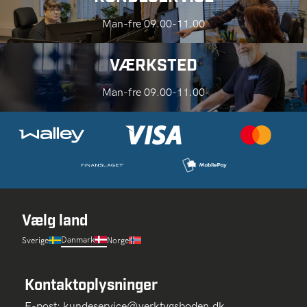
Man-fre 09.00-11.00
VÆRKSTED
Man-fre 09.00-11.00
Vælg land
Danmark
Sverige
Norge
Kontaktoplysninger
E-post:
kundeservice@verktygsboden.dk