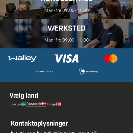
Man-fre 09.00-11.00
VÆRKSTED
Man-fre 09.00-11.00
Vælg land
Danmark
Sverige
Norge
Kontaktoplysninger
E-post:
kundeservice@verktygsboden.dk