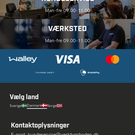
Man-fre 09.00-11.00
VÆRKSTED
Man-fre 09.00-11.00
Vælg land
Danmark
Sverige
Norge
Kontaktoplysninger
E-post:
kundeservice@verktygsboden.dk