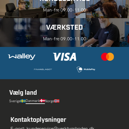
Man-fre 09.00-11.00
VÆRKSTED
Man-fre 09.00-11.00
Vælg land
Danmark
Sverige
Norge
Kontaktoplysninger
E-post:
kundeservice@verktygsboden.dk