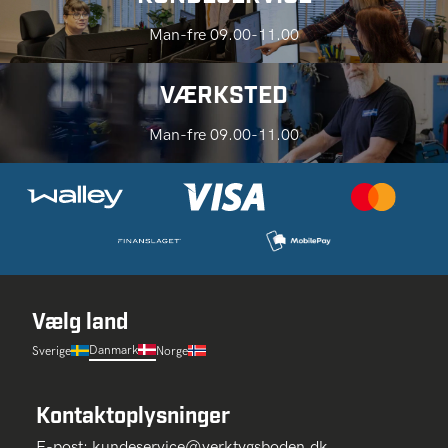
Man-fre 09.00-11.00
VÆRKSTED
Man-fre 09.00-11.00
Vælg land
Danmark
Sverige
Norge
Kontaktoplysninger
E-post:
kundeservice@verktygsboden.dk