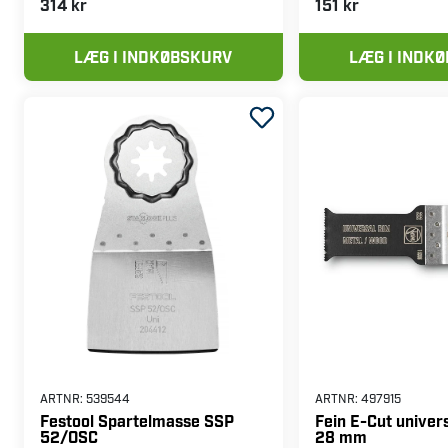
314 kr
151 kr
LÆG I INDKØBSKURV
LÆG I INDK
ARTNR:
539544
ARTNR:
497915
Festool Spartelmasse SSP
Fein E-Cut univer
52/OSC
28 mm