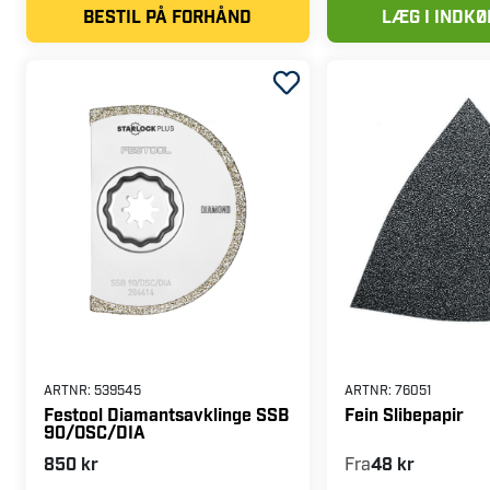
BESTIL PÅ FORHÅND
LÆG I INDK
ARTNR:
539545
ARTNR:
76051
Festool Diamantsavklinge SSB
Fein Slibepapir
90/OSC/DIA
850 kr
Fra
48 kr