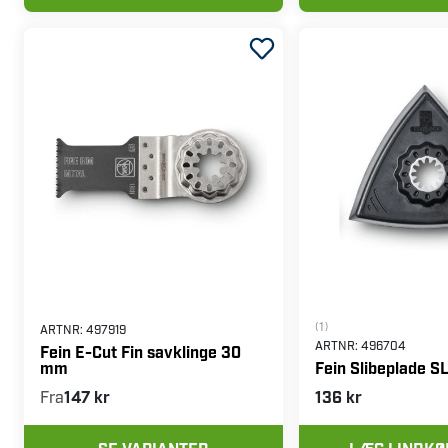
(1)
ARTNR:
497919
ARTNR:
496704
Fein E-Cut Fin savklinge 30
mm
Fein Slibeplade S
Fra
147 kr
136 kr