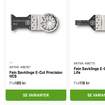
(1)
ARTNR:
496773
ARTNR:
496787
Fein Savklinge E-
Life
Fein Savklinge E-Cut Precision
HCS
Fra
180 kr
Fra
116 kr
SE VARIANTER
SE VARIA