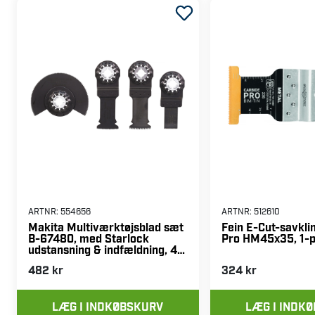
ARTNR:
554656
ARTNR:
512610
Makita Multiværktøjsblad sæt
Fein E-Cut-savkli
B-67480, med Starlock
Pro HM45x35, 1-
udstansning & indfældning, 4
stk.
482 kr
324 kr
LÆG I INDKØBSKURV
LÆG I INDK