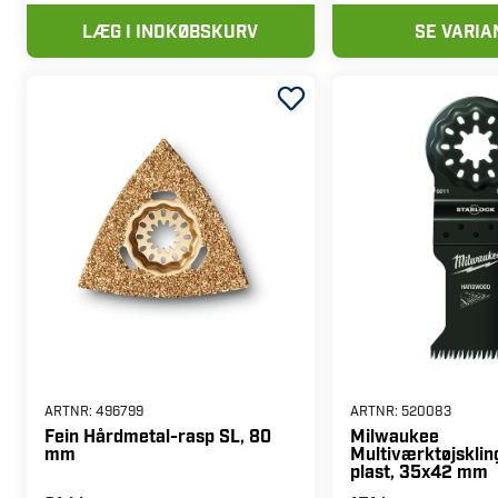
LÆG I INDKØBSKURV
SE VARIA
ARTNR:
496799
ARTNR:
520083
Fein Hårdmetal-rasp SL, 80
Milwaukee
mm
Multiværktøjsklin
plast, 35x42 mm