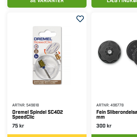
SE VARIANTER
LÆG I INDK
ARTNR:
549818
ARTNR:
496778
Dremel Spindel SC402
Fein Sliberondels
SpeedClic
mm
75 kr
300 kr