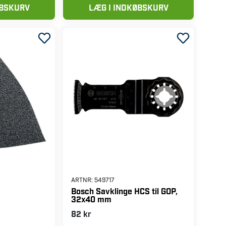
ØBSKURV
LÆG I INDKØBSKURV
ARTNR:
549717
Bosch Savklinge HCS til GOP,
32x40 mm
82 kr