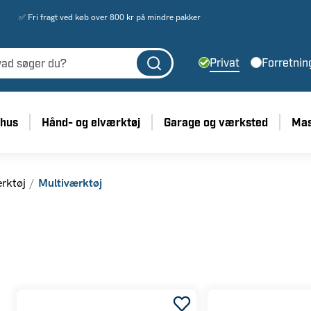
✅ Fri fragt ved køb over 800 kr på mindre pakker
Privat
Forretnin
 hus
Hånd- og elværktøj
Garage og værksted
Mas
ærktøj
Multiværktøj