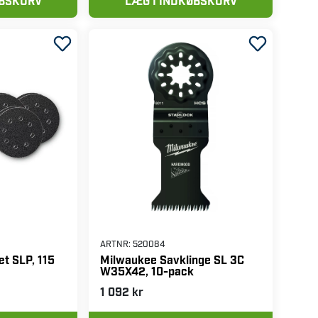
ØBSKURV
LÆG I INDKØBSKURV
ARTNR:
520084
æt SLP, 115
Milwaukee Savklinge SL 3C
W35X42, 10-pack
1 092 kr