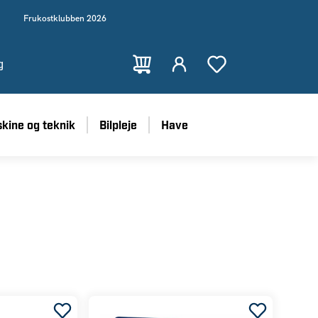
Frukostklubben 2026
g
kine og teknik
Bilpleje
Have