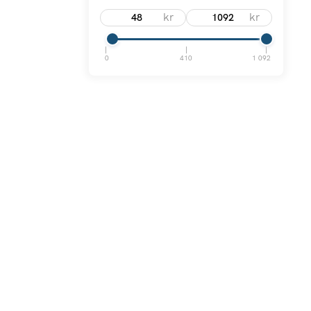
kr
kr
0
410
1 092