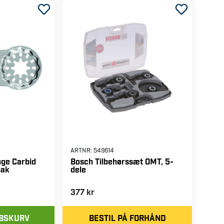
ARTNR:
549614
nge Carbid
Bosch Tilbehørssæt OMT, 5-
pak
dele
377 kr
ØBSKURV
BESTIL PÅ FORHÅND