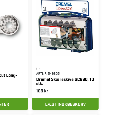
(1)
ARTNR:
549805
Cut Long-
Dremel Skæreskive SC690, 10
stk.
165 kr
NTER
LÆG I INDKØBSKURV