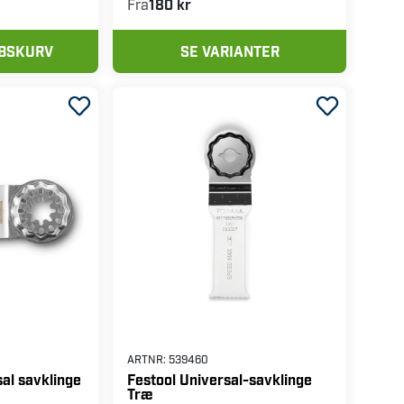
Fra
180 kr
ØBSKURV
SE VARIANTER
ARTNR:
539460
sal savklinge
Festool Universal-savklinge
Træ