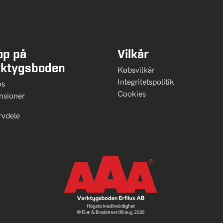
op på
Vilkår
rktygsboden
Købsvilkår
Integritetspolitik
 os
Cookies
nsioner
rvdele