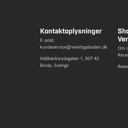
Kontaktoplysninger
Sh
Ve
E-post:
kundeservice@verktygsboden.dk
Om
Rece
Källbäcksrydsgatan 1, 507 42
Borås, Sverige
Rese