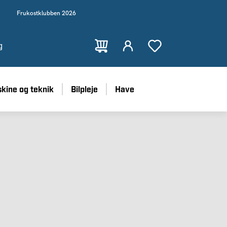
Frukostklubben 2026
g
kine og teknik
Bilpleje
Have