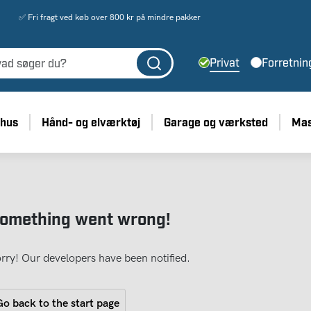
✅ Fri fragt ved køb over 800 kr på mindre pakker
Privat
Forretnin
 hus
Hånd- og elværktøj
Garage og værksted
Mas
omething went wrong!
rry! Our developers have been notified.
o back to the start page