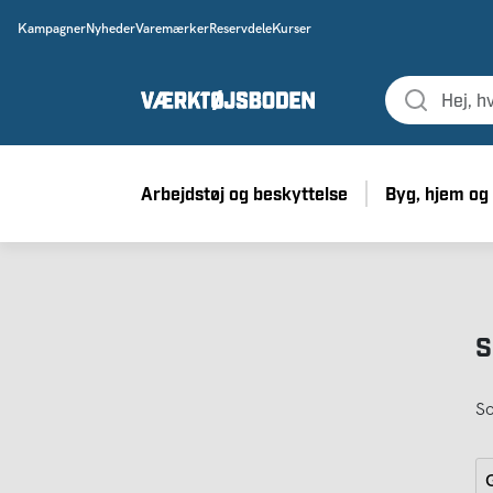
Kampagner
Nyheder
Varemærker
Reservdele
Kurser
Arbejdstøj og beskyttelse
Byg, hjem og
S
So
G