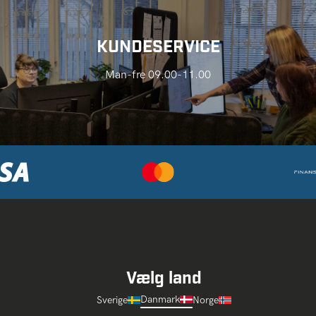
KUNDESERVICE
Man-fre 09.00-11.00
Vælg land
Danmark
Sverige
Norge