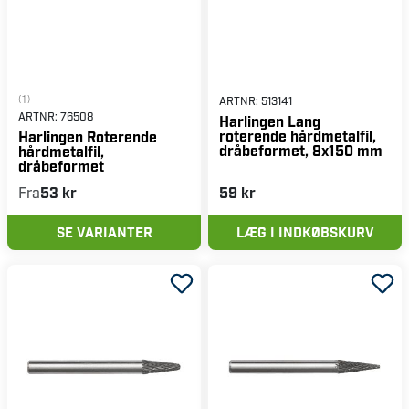
(1)
ARTNR:
513141
ARTNR:
76508
Harlingen Lang
roterende hårdmetalfil,
Harlingen Roterende
dråbeformet, 8x150 mm
hårdmetalfil,
dråbeformet
Fra
53 kr
59 kr
SE VARIANTER
LÆG I INDKØBSKURV