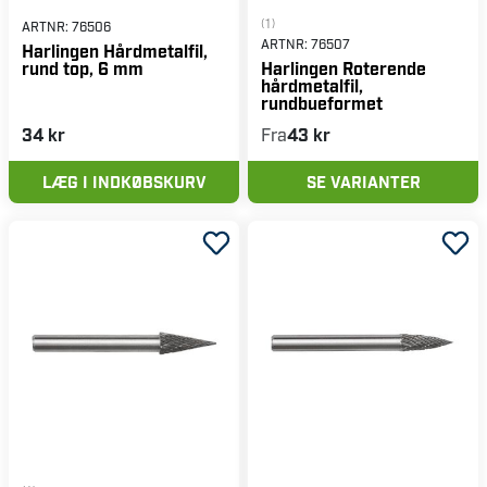
(1)
ARTNR:
76506
ARTNR:
76507
Harlingen Hårdmetalfil,
rund top, 6 mm
Harlingen Roterende
hårdmetalfil,
rundbueformet
34 kr
Fra
43 kr
LÆG I INDKØBSKURV
SE VARIANTER