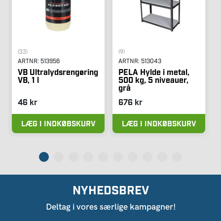
(33)
(9)
ARTNR:
513956
ARTNR:
513043
VB Ultralydsrengøring
PELA Hylde i metal,
VB, 1 l
500 kg, 5 niveauer,
grå
46 kr
676 kr
LÆG I INDKØBSKURV
LÆG I INDKØBSKURV
NYHEDSBREV
Deltag i vores særlige kampagner!