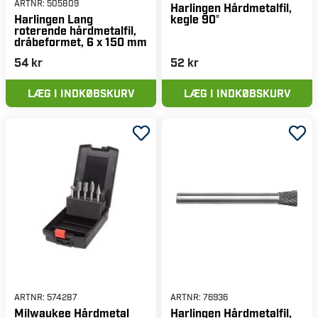
ARTNR:
505809
Harlingen Hårdmetalfil,
kegle 90°
Harlingen Lang
roterende hårdmetalfil,
dråbeformet, 6 x 150 mm
54 kr
52 kr
LÆG I INDKØBSKURV
LÆG I INDKØBSKURV
ARTNR:
574287
ARTNR:
76936
Milwaukee Hårdmetal
Harlingen Hårdmetalfil,