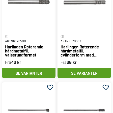
(1)
(3)
ARTNR:
76500
ARTNR:
76502
Harlingen Roterende
Harlingen Roterende
hårdmetalfil,
hårdmetalfil,
valserundformet
cylinderform med
fortanding
Fra
40 kr
Fra
36 kr
SE VARIANTER
SE VARIANTER