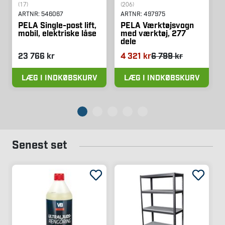
(17)
(206)
ARTNR:
546067
ARTNR:
497975
PELA Single-post lift,
PELA Værktøjsvogn
mobil, elektriske låse
med værktøj, 277
dele
23 766 kr
4 321 kr
6 799 kr
LÆG I INDKØBSKURV
LÆG I INDKØBSKURV
Senest set