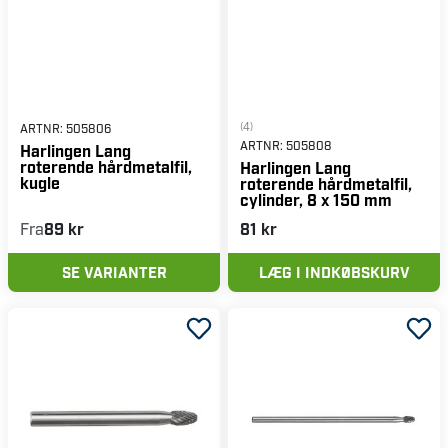
(4)
ARTNR:
505806
ARTNR:
505808
Harlingen Lang
roterende hårdmetalfil,
Harlingen Lang
kugle
roterende hårdmetalfil,
cylinder, 8 x 150 mm
Fra
89 kr
81 kr
SE VARIANTER
LÆG I INDKØBSKURV