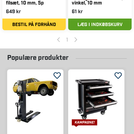
filsæt, 10 mm, 5p
vinkel, 10 mm
649 kr
61 kr
BESTIL PÅ FORHÅND
LÆG I INDKØBSKURV
1
Populære produkter