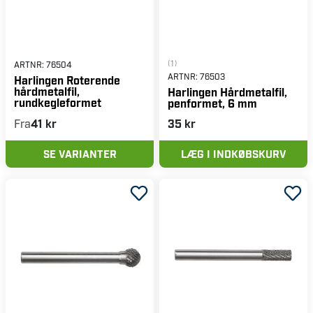
(1)
ARTNR:
76504
ARTNR:
76503
Harlingen Roterende
hårdmetalfil,
Harlingen Hårdmetalfil,
rundkegleformet
penformet, 6 mm
Fra
41 kr
35 kr
SE VARIANTER
LÆG I INDKØBSKURV