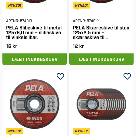
ARTNR:
574913
ARTNR:
574912
PELA Slibeskive til metal
PELA Skæreskive til sten
125x6,0 mm – slibeskive
125x2,5 mm –
til vinkelsliber.
skæreskive til
vinkelsliber
16 kr
12 kr
LÆG I INDKØBSKURV
LÆG I INDKØBSKURV