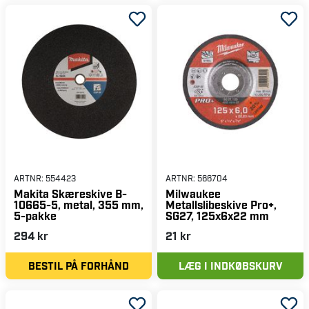
ARTNR:
554423
ARTNR:
566704
Makita Skæreskive B-
Milwaukee
10665-5, metal, 355 mm,
Metallslibeskive Pro+,
5-pakke
SG27, 125x6x22 mm
294 kr
21 kr
BESTIL PÅ FORHÅND
LÆG I INDKØBSKURV