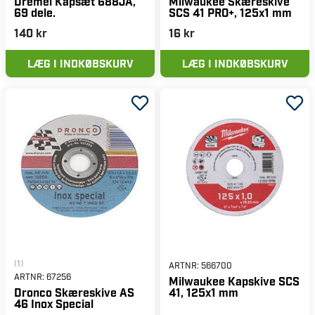
Dremel Kapsæt 688JA,
Milwaukee Skæreskive
69 dele.
SCS 41 PRO+, 125x1 mm
140 kr
16 kr
LÆG I INDKØBSKURV
LÆG I INDKØBSKURV
(1)
ARTNR:
566700
ARTNR:
67256
Milwaukee Kapskive SCS
41, 125x1 mm
Dronco Skæreskive AS
46 Inox Special