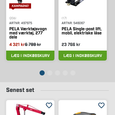
(206)
(17)
ARTNR:
497975
ARTNR:
546067
PELA Værktøjsvogn
PELA Single-post lift,
med værktøj, 277
mobil, elektriske låse
dele
4 321 kr
6 799 kr
23 766 kr
LÆG I INDKØBSKURV
LÆG I INDKØBSKURV
Senest set