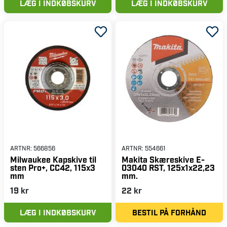
LÆG I INDKØBSKURV
LÆG I INDKØBSKURV
ARTNR:
566856
ARTNR:
554661
Milwaukee Kapskive til
Makita Skæreskive E-
sten Pro+, CC42, 115x3
03040 RST, 125x1x22,23
mm
mm.
19 kr
22 kr
LÆG I INDKØBSKURV
BESTIL PÅ FORHÅND