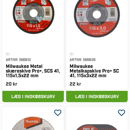
(1)
(1)
ARTNR:
566812
ARTNR:
566826
Milwaukee Metal
Milwaukee
skæreskive Pro+, SCS 41,
Metalkapskive Pro+ SC
115x1,5x22 mm
41, 115x3x22 mm
20 kr
22 kr
LÆG I INDKØBSKURV
LÆG I INDKØBSKURV