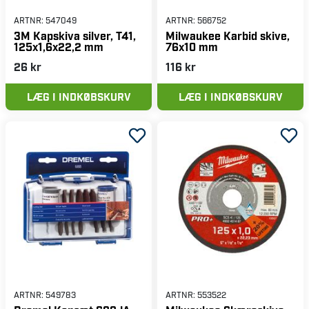
ARTNR:
547049
ARTNR:
566752
3M Kapskiva silver, T41,
Milwaukee Karbid skive,
125x1,6x22,2 mm
76x10 mm
26 kr
116 kr
LÆG I INDKØBSKURV
LÆG I INDKØBSKURV
ARTNR:
549783
ARTNR:
553522