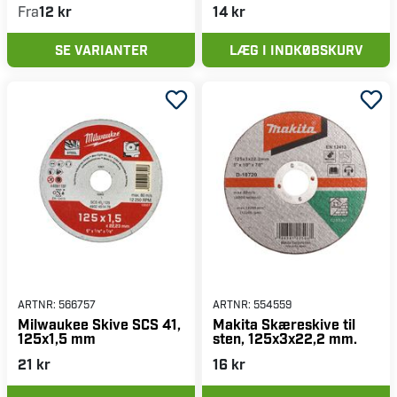
Fra
12 kr
14 kr
SE VARIANTER
LÆG I INDKØBSKURV
ARTNR:
566757
ARTNR:
554559
Milwaukee Skive SCS 41,
Makita Skæreskive til
125x1,5 mm
sten, 125x3x22,2 mm.
21 kr
16 kr