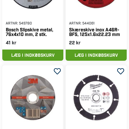
ARTNR:
549780
ARTNR:
544061
Bosch Slipskive metal,
Skæreskive inox A46R-
76x4x10 mm, 2 stk.
BFS, 125x1.6x22.23 mm
41 kr
22 kr
LÆG I INDKØBSKURV
LÆG I INDKØBSKURV