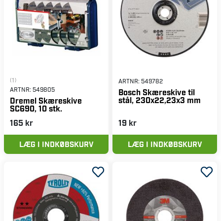
(1)
ARTNR:
549782
ARTNR:
549805
Bosch Skæreskive til
stål, 230x22,23x3 mm
Dremel Skæreskive
SC690, 10 stk.
165 kr
19 kr
LÆG I INDKØBSKURV
LÆG I INDKØBSKURV