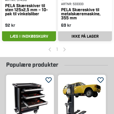
ARTNR:
533333
PELA Skæreskiver til
sten 125x2,5 mm – 10-
PELA Skæreskive til
pak til vinkelsliber
metalskæremaskine,
355 mm
92 kr
69 kr
LÆG I INDKØBSKURV
IKKE PÅ LAGER
1
Populære produkter