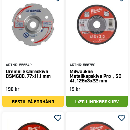
ARTNR:
556542
ARTNR:
566750
Dremel Skæreskive
Milwaukee
DSM600, 77x11,1 mm
Metallkapskive Pro+, SC
41, 125x3x22 mm
198 kr
19 kr
BESTIL PÅ FORHÅND
LÆG I INDKØBSKURV