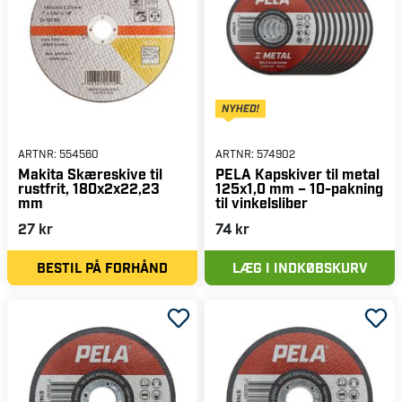
ARTNR:
554560
ARTNR:
574902
Makita Skæreskive til
PELA Kapskiver til metal
rustfrit, 180x2x22,23
125x1,0 mm – 10-pakning
mm
til vinkelsliber
27 kr
74 kr
BESTIL PÅ FORHÅND
LÆG I INDKØBSKURV