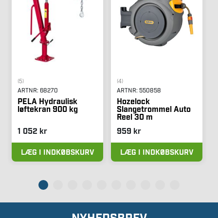
(5)
(4)
ARTNR:
68270
ARTNR:
550858
PELA Hydraulisk
Hozelock
løftekran 900 kg
Slangetrommel Auto
Reel 30 m
1 052 kr
959 kr
LÆG I INDKØBSKURV
LÆG I INDKØBSKURV
NYHEDSBREV