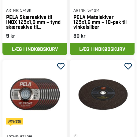
ARTNR:
574911
ARTNR:
574914
PELA Skæreskive til
PELA Metalskiver
INOX 125x1,0 mm – tynd
125x1,6 mm – 10-pak til
skæreskive til
vinkelsliber
vinkelsliber
9 kr
80 kr
LÆG I INDKØBSKURV
LÆG I INDKØBSKURV
(5)
ARTNR:
574916