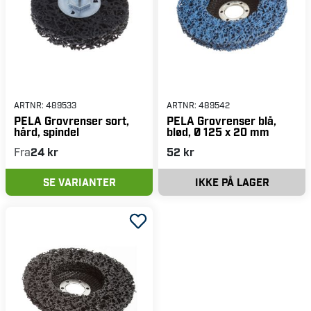
ARTNR:
489533
ARTNR:
489542
PELA Grovrenser sort,
PELA Grovrenser blå,
hård, spindel
blød, Ø 125 x 20 mm
Fra
24 kr
52 kr
SE VARIANTER
IKKE PÅ LAGER