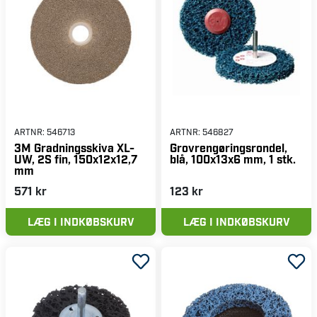
ARTNR:
546713
ARTNR:
546827
3M Gradningsskiva XL-
Grovrengøringsrondel,
UW, 2S fin, 150x12x12,7
blå, 100x13x6 mm, 1 stk.
mm
571 kr
123 kr
LÆG I INDKØBSKURV
LÆG I INDKØBSKURV