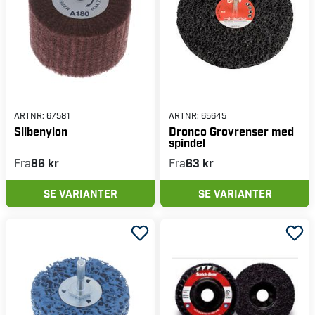
ARTNR:
67581
ARTNR:
65645
Slibenylon
Dronco Grovrenser med
spindel
Fra
86 kr
Fra
63 kr
SE VARIANTER
SE VARIANTER