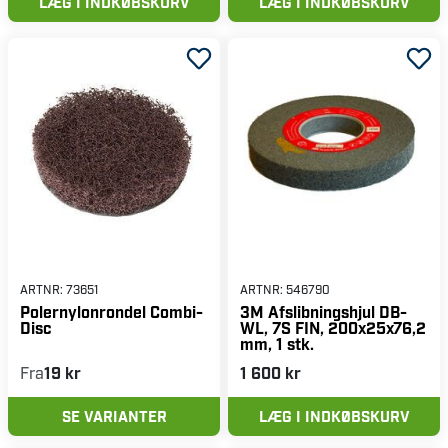
LÆG I INDKØBSKURV
LÆG I INDKØBSKURV
ARTNR:
73651
ARTNR:
546790
Polernylonrondel Combi-
3M Afslibningshjul DB-
Disc
WL, 7S FIN, 200x25x76,2
mm, 1 stk.
Fra
19 kr
1 600 kr
SE VARIANTER
LÆG I INDKØBSKURV