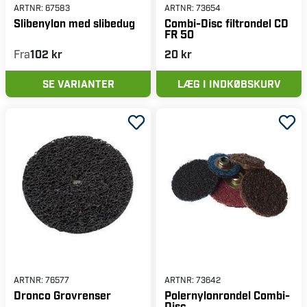
ARTNR:
67583
ARTNR:
73654
Slibenylon med slibedug
Combi-Disc filtrondel CD
FR 50
Fra
102 kr
20 kr
SE VARIANTER
LÆG I INDKØBSKURV
ARTNR:
76577
ARTNR:
73642
Dronco Grovrenser
Polernylonrondel Combi-
Disc