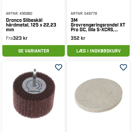
ARTNR:
495960
ARTNR:
546778
Dronco Slibeskål
3M
hårdmetal, 125 x 22,23
Grovrengøringsrondel XT
mm
Pro DC, lilla S-XCRS,
150x13 mm, 1 stk.
Fra
323 kr
352 kr
SE VARIANTER
LÆG I INDKØBSKURV