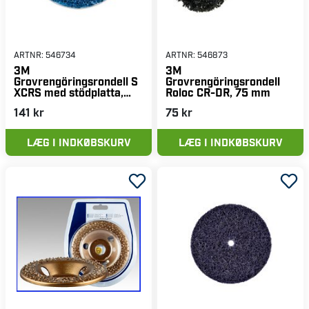
ARTNR:
546734
ARTNR:
546873
3M
3M
Grovrengöringsrondell S
Grovrengöringsrondell
XCRS med stödplatta,
Roloc CR-DR, 75 mm
blå, 115x22 mm
141 kr
75 kr
LÆG I INDKØBSKURV
LÆG I INDKØBSKURV