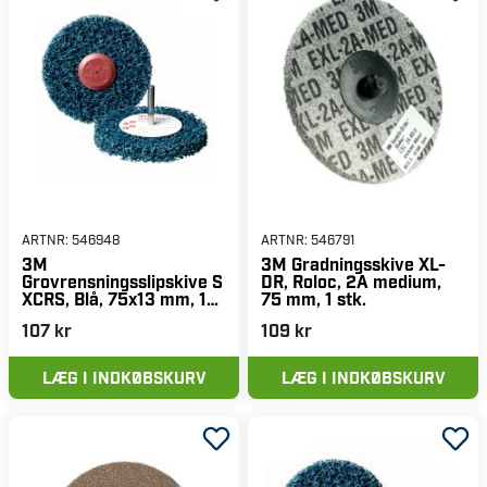
ARTNR:
546948
ARTNR:
546791
3M
3M Gradningsskive XL-
Grovrensningsslipskive S
DR, Roloc, 2A medium,
XCRS, Blå, 75x13 mm, 1
75 mm, 1 stk.
stk.
107 kr
109 kr
LÆG I INDKØBSKURV
LÆG I INDKØBSKURV