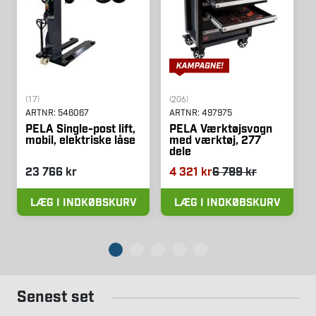
(17)
(206)
ARTNR:
546067
ARTNR:
497975
PELA Single-post lift,
PELA Værktøjsvogn
mobil, elektriske låse
med værktøj, 277
dele
23 766 kr
4 321 kr
6 799 kr
LÆG I INDKØBSKURV
LÆG I INDKØBSKURV
Senest set