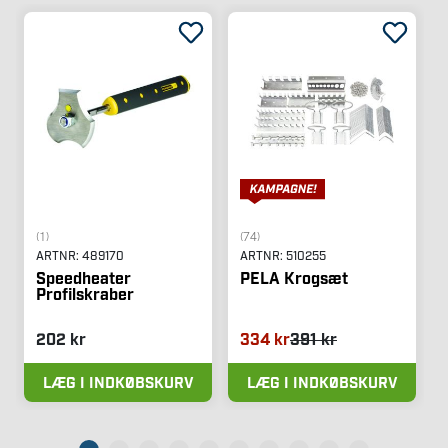
(1)
(74)
ARTNR:
489170
ARTNR:
510255
Speedheater
PELA Krogsæt
Profilskraber
202 kr
334 kr
391 kr
LÆG I INDKØBSKURV
LÆG I INDKØBSKURV