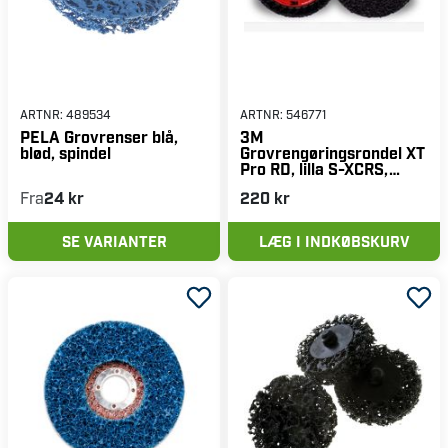
ARTNR:
489534
ARTNR:
546771
PELA Grovrenser blå,
3M
blød, spindel
Grovrengøringsrondel XT
Pro RD, lilla S-XCRS,
125x22 mm, 1 stk.
Fra
24 kr
220 kr
SE VARIANTER
LÆG I INDKØBSKURV