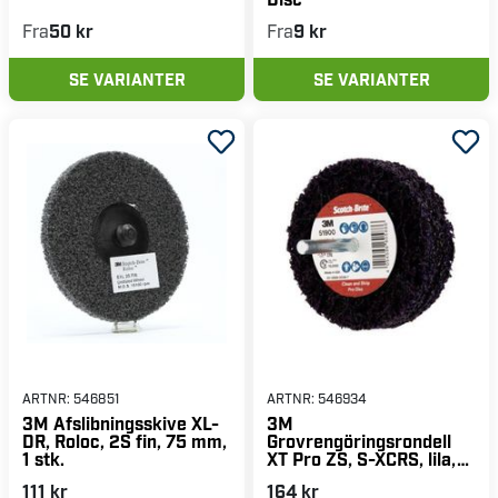
Fra
50 kr
Fra
9 kr
SE VARIANTER
SE VARIANTER
ARTNR:
546851
ARTNR:
546934
3M Afslibningsskive XL-
3M
DR, Roloc, 2S fin, 75 mm,
Grovrengöringsrondell
1 stk.
XT Pro ZS, S-XCRS, lila,
100x13x6mm
111 kr
164 kr