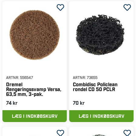
ARTNR:
556547
ARTNR:
73655
Dremel
Combidisc Policlean
Rengøringssvamp Versa,
rondel CD 50 PCLR
63,5 mm, 3-pak.
74 kr
70 kr
LÆG I INDKØBSKURV
LÆG I INDKØBSKURV