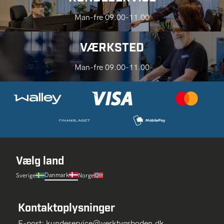
Man-fre 09.00-11.00
VÆRKSTED
Man-fre 09.00-11.00
Vælg land
Danmark
Sverige
Norge
Kontaktoplysninger
E-post:
kundeservice@verktygsboden.dk