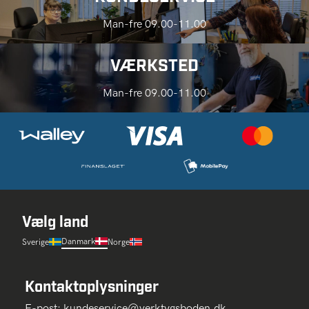
Man-fre 09.00-11.00
VÆRKSTED
Man-fre 09.00-11.00
Vælg land
Danmark
Sverige
Norge
Kontaktoplysninger
E-post:
kundeservice@verktygsboden.dk