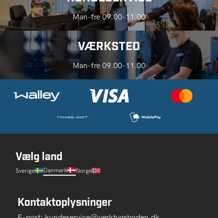
Man-fre 09.00-11.00
VÆRKSTED
Man-fre 09.00-11.00
Vælg land
Danmark
Sverige
Norge
Kontaktoplysninger
E-post:
kundeservice@verktygsboden.dk