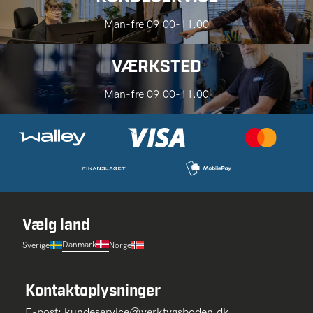
Man-fre 09.00-11.00
VÆRKSTED
Man-fre 09.00-11.00
Vælg land
Danmark
Sverige
Norge
Kontaktoplysninger
E-post:
kundeservice@verktygsboden.dk