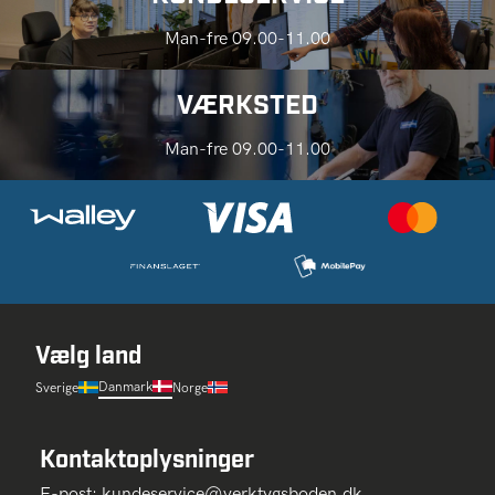
Man-fre 09.00-11.00
VÆRKSTED
Man-fre 09.00-11.00
Vælg land
Danmark
Sverige
Norge
Kontaktoplysninger
E-post:
kundeservice@verktygsboden.dk