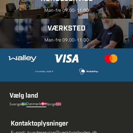
Man-fre 09.00-11.00
VÆRKSTED
Man-fre 09.00-11.00
Vælg land
Danmark
Sverige
Norge
Kontaktoplysninger
E-post:
kundeservice@verktygsboden.dk