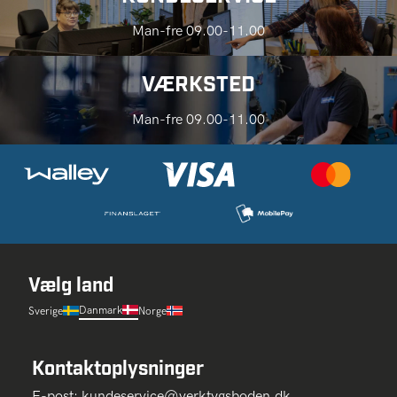
Man-fre 09.00-11.00
VÆRKSTED
Man-fre 09.00-11.00
Vælg land
Danmark
Sverige
Norge
Kontaktoplysninger
E-post:
kundeservice@verktygsboden.dk