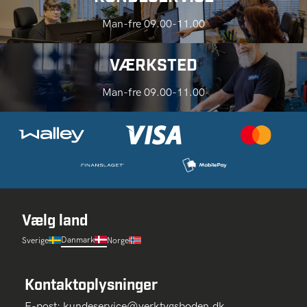
Man-fre 09.00-11.00
VÆRKSTED
Man-fre 09.00-11.00
Vælg land
Danmark
Sverige
Norge
Kontaktoplysninger
E-post:
kundeservice@verktygsboden.dk