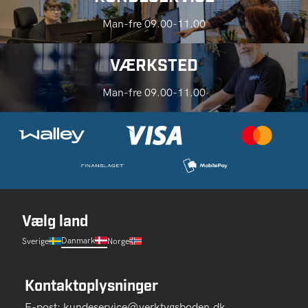
Man-fre 09.00-11.00
VÆRKSTED
Man-fre 09.00-11.00
Vælg land
Danmark
Sverige
Norge
Kontaktoplysninger
E-post:
kundeservice@verktygsboden.dk