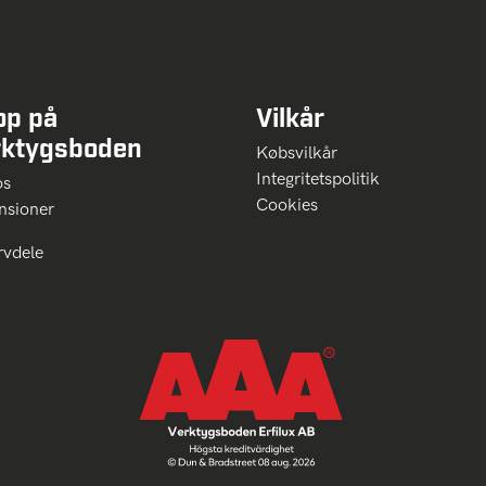
op på
Vilkår
rktygsboden
Købsvilkår
Integritetspolitik
 os
Cookies
nsioner
rvdele