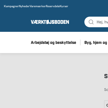
Kampagner
Nyheder
Varemærker
Reservdele
Kurser
Arbejdstøj og beskyttelse
Byg, hjem og
S
So
G