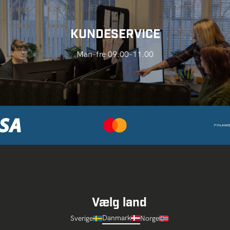
KUNDESERVICE
Man-fre 09.00-11.00
Vælg land
Danmark
Sverige
Norge