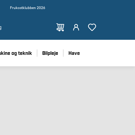
Frukostklubben 2026
g
kine og teknik
Bilpleje
Have