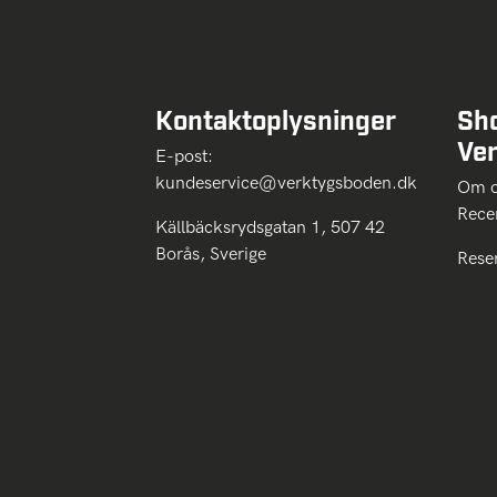
Kontaktoplysninger
Sh
Ve
E-post:
kundeservice@verktygsboden.dk
Om
Rece
Källbäcksrydsgatan 1, 507 42
Borås, Sverige
Rese