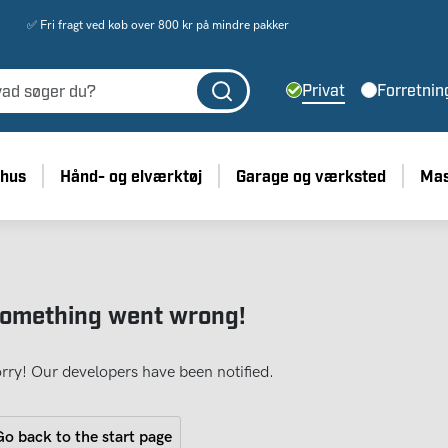
✅ Fri fragt ved køb over 800 kr på mindre pakker
Privat
Forretnin
 hus
Hånd- og elværktøj
Garage og værksted
Mas
omething went wrong!
rry! Our developers have been notified.
o back to the start page