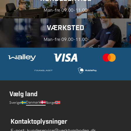
Man-fre 09.00-11.00
VÆRKSTED
Man-fre 09.00-11.00
Vælg land
Danmark
Sverige
Norge
Kontaktoplysninger
E-post:
kundeservice@verktygsboden.dk