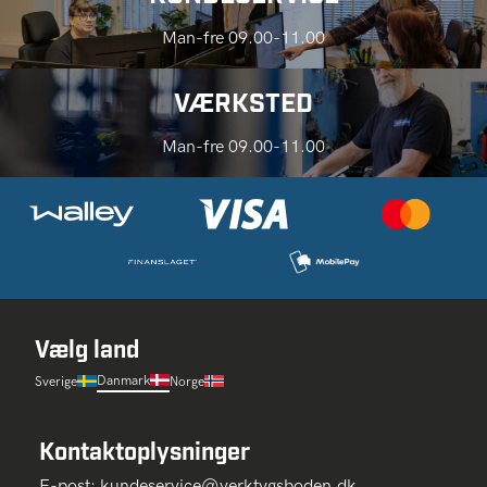
Man-fre 09.00-11.00
VÆRKSTED
Man-fre 09.00-11.00
Vælg land
Danmark
Sverige
Norge
Kontaktoplysninger
E-post:
kundeservice@verktygsboden.dk