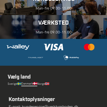
Man-fre 09.00-11.00
VÆRKSTED
Man-fre 09.00-11.00
Vælg land
Danmark
Sverige
Norge
Kontaktoplysninger
E-post:
kundeservice@verktygsboden.dk