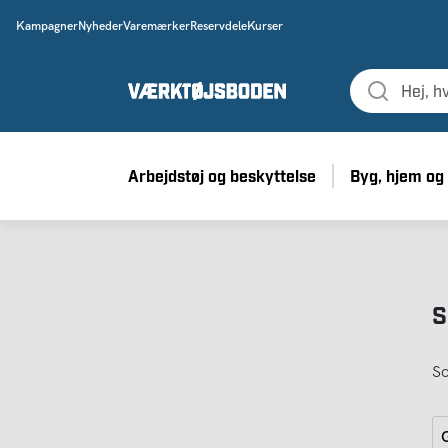
Kampagner
Nyheder
Varemærker
Reservdele
Kurser
Arbejdstøj og beskyttelse
Byg, hjem og
S
So
G