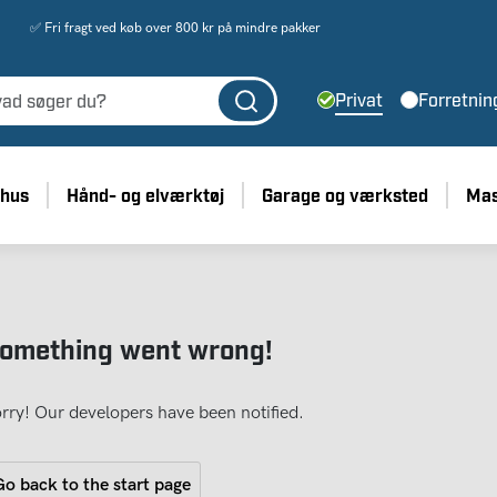
✅ Fri fragt ved køb over 800 kr på mindre pakker
Privat
Forretnin
 hus
Hånd- og elværktøj
Garage og værksted
Mas
omething went wrong!
rry! Our developers have been notified.
o back to the start page