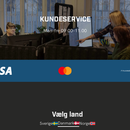
KUNDESERVICE
Man-fre 09.00-11.00
Vælg land
Danmark
Sverige
Norge