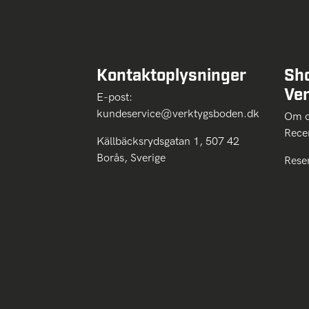
Kontaktoplysninger
Sh
Ve
E-post:
kundeservice@verktygsboden.dk
Om
Rece
Källbäcksrydsgatan 1, 507 42
Borås, Sverige
Rese