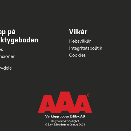
op på
Vilkår
rktygsboden
Købsvilkår
Integritetspolitik
 os
Cookies
nsioner
rvdele