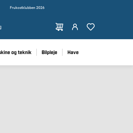
Frukostklubben 2026
g
kine og teknik
Bilpleje
Have