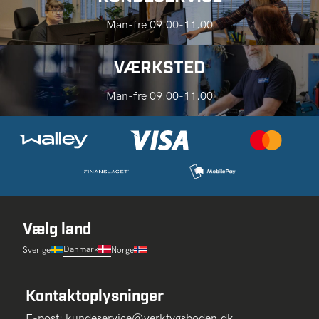
Man-fre 09.00-11.00
VÆRKSTED
Man-fre 09.00-11.00
Vælg land
Danmark
Sverige
Norge
Kontaktoplysninger
E-post:
kundeservice@verktygsboden.dk